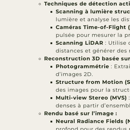
Techniques de détection act
Scanning à lumière stru
lumière et analyse les dis
Caméras Time-of-Flight 
pulsée pour mesurer la p
Scanning LiDAR
: Utilise
distances et générer des 
Reconstruction 3D basée sur
Photogrammétrie
: Extra
d’images 2D.
Structure from Motion (
des images pour la struct
Multi-view Stereo (MVS)
:
denses à partir d’ensemb
Rendu basé sur l’image :
Neural Radiance Fields (
profond pour des rendus p