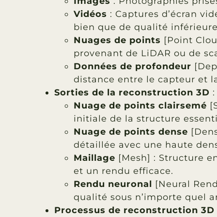
Images
: Photographies prise
Vidéos
: Captures d’écran vi
bien que de qualité inférieure
Nuages de points
[Point Clou
provenant de LiDAR ou de sca
Données de profondeur
[Dept
distance entre le capteur et la
Sorties de la reconstruction 3D
:
Nuage de points clairsemé
[
initiale de la structure essenti
Nuage de points dense
[
Dens
détaillée avec une haute dens
Maillage
[Mesh]
: Structure e
et un rendu efficace.
Rendu neuronal
[
Neural Rend
qualité sous n’importe quel 
Processus de reconstruction 3D