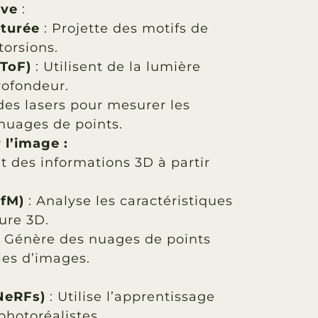
ive
:
cturée
: Projette des motifs de
torsions.
(ToF)
: Utilisent de la lumière
rofondeur.
 des lasers pour mesurer les
nuages de points.
 l’image :
it des informations 3D à partir
SfM)
: Analyse les caractéristiques
ure 3D.
 Génère des nuages de points
les d’images.
NeRFs)
: Utilise l’apprentissage
hotoréalistes.