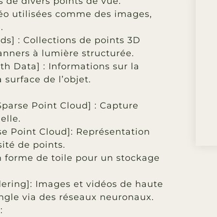
s de divers points de vue.
déo utilisées comme des images,
.
ds] : Collections de points 3D
nners à lumière structurée.
h Data] : Informations sur la
 surface de l’objet.
Sparse Point Cloud]
: Capture
elle.
e Point Cloud]
: Représentation
ité de points.
n forme de toile pour un stockage
ering]
: Images et vidéos de haute
angle via des réseaux neuronaux.
: