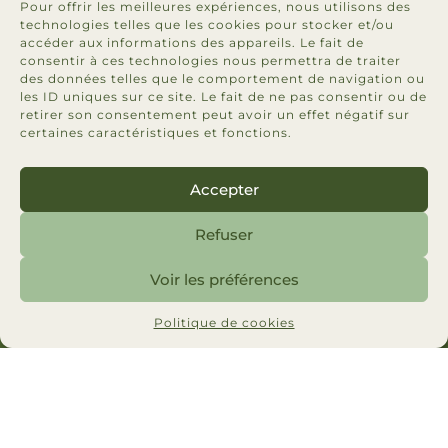
Pour offrir les meilleures expériences, nous utilisons des
technologies telles que les cookies pour stocker et/ou
accéder aux informations des appareils. Le fait de
consentir à ces technologies nous permettra de traiter
des données telles que le comportement de navigation ou
les ID uniques sur ce site. Le fait de ne pas consentir ou de
retirer son consentement peut avoir un effet négatif sur
certaines caractéristiques et fonctions.
Accepter
Refuser
Bureau
Québec (
bureau
chef)
Voir les préférences
1200 Ave Saint-Jean-Baptiste bureau 204, Québec
Politique de cookies
City, Quebec G2E 5E8