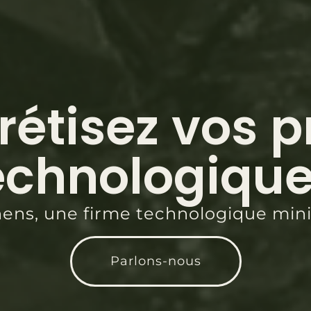
étisez vos p
echnologique
hens, une firme technologique mini
Parlons-nous