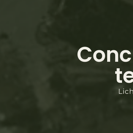
Concr
t
Lic