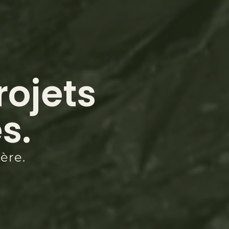
rojets
s.
ère.